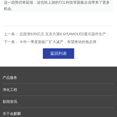
这一趋势仍将延续，这也给上游的TCL科技等面板企业带来了更多
机会。
上一条： 总投资630亿元 京东方第8.6代AMOLED显示器件生产线落地成都
下一条： 今年一季度面板厂扩大减产，有望推动价格反弹
返回列表
产品服务
净化工程
新闻资讯
关于金麒麟