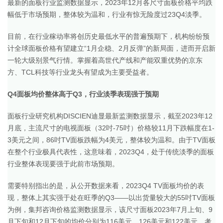
最新的面板行业监测数据显示，2023年12月各尺寸面板价格平均跌
幅低于市场预期，整体较为温和，行业有惊无险度过23Q4淡季。
目前，在行业稼动率将创历史最低水平的普遍预期下，机构纷纷预
计全球面板价格有望建立“1月企稳、2月反弹”的新局面，进而开启新
一轮大级别景气行情。掌握着高世代产线和产能双重优势的京东
方、TCL科技等行业龙头有望成为主要受益者。
Q4面板均价整体高于Q3，行业淡季表现强于预期
面板行业研究机构DISCIEN迪显最新监测数据显示，截至2023年12
月底，主流尺寸的电视面板（32吋-75吋）价格较11月下跌幅度在1-
3美元之间，86吋TV面板跌幅为4美元，整体较为温和。由于TV面板
在整个行业极具代表性，这意味着，2023Q4，处于传统淡季的面板
行业整体表现要强于此前市场预期。
需要特别指出的是，从公开数据来看，2023Q4 TV面板均价的表
现，整体上其实强于处在旺季的Q3——以出货量较大的55吋TV面板
为例，集邦咨询价格监测数据显示，该尺寸面板2023年7月上旬、9
月下旬和12月下旬的均价分别为116美元、126美元和122美元，考