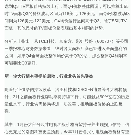
虑到Q3 TV面板价格持续上行，而Q4价格整体回调，可以推算出55
吋TV面板Q3的价格波动区间为116美元-126美元，而Q4价格波动区
间则为126美元-122美元，Q4均价运行区间高于Q3。除了55吋TV
面板，其他尺寸的TV面板价格表现出基本相同的趋势。
分析人士指出，从TCL科技、京东方、彩虹股份（600707）等公司
三季报核心财务数据来看，彼时各大面板厂商已经进入全面盈利的
区间，如果Q4全球面板整体均价高于Q3的话，那么整体Q4利润率
可能要比Q3更好。
新一轮大行情有望提前启动，行业龙头首先受益
随着行业供给侧持续改革，洛图科技和DISCIEN迪显等各大机构预
计，2月之前面板行业稼动率将持续下行，可能触及50%左右的历史
最低水平，行业供需格局将进一步改善，推动面板价格的止跌反
弹。
其中，1月份大部分尺寸电视面板价格有望持平并出现拐点信号，信
心更充足的洛图科技更是预测，今年1月份各尺寸电视面板价格有望