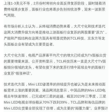
上涨1-3美元不等，2月份时将转向全面反弹复苏阶段，届时随着消
费终端逐步复苏，面板行业也将逐步告别传统淡季，迎来一波新景
气周期。
有市场分析人士认为，从终端消费趋势来看，大尺寸化和技术迭代
这两大消费升级方向将是推动上游面板行业复苏的两股重要“原力”，
产能和产线结构在这两方面具有明显优势的TCL科技、京东方等龙
头面板企业有望成为主要受益者。
大尺寸化方面，电视产品屏幕平均尺寸的增大已经成为TV面板出货
的重要增量来源。公开资料显示，TCL科技历来一直是大尺寸TV面
板细分领域的龙头，有望在接下来的复苏行情中延续去年的面板行
业复苏“领涨神话”。
技术迭代方面，Mini LED渗透率的持续提升也被认为是未来推动面
板需求上涨的重要因素。液晶网消息显示，中国品牌的Mini LED电
视去年快速增长，已完成对三星的超越。截至2023年三季度，三星
Mini LED电视全球份额从70%下跌到39%，TCL品牌和海信品牌的
Mini LED出货量全部实现了倍增，成为主要的“颠覆力量”。业界预计